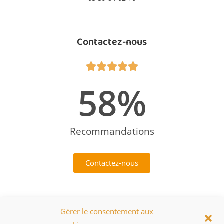
Contactez-nous





67
%
Recommandations
Contactez-nous
Réseaux Sociaux
Gérer le consentement aux